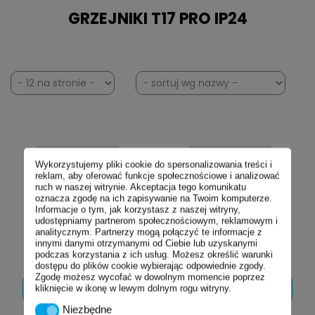
GRZEJNIKI T17 PRO IP24
Wykorzystujemy pliki cookie do spersonalizowania treści i
reklam, aby oferować funkcje społecznościowe i analizować
ruch w naszej witrynie. Akceptacja tego komunikatu
oznacza zgodę na ich zapisywanie na Twoim komputerze.
Informacje o tym, jak korzystasz z naszej witryny,
udostępniamy partnerom społecznościowym, reklamowym i
T17 PRO grzejnik
T17 PRO grzejnik
analitycznym. Partnerzy mogą połączyć te informacje z
konwektorowy
konwektorowy
innymi danymi otrzymanymi od Ciebie lub uzyskanymi
1000W IP24
1500W IP24
podczas korzystania z ich usług. Możesz określić warunki
dostępu do plików cookie wybierając odpowiednie zgody.
Zgodę możesz wycofać w dowolnym momencie poprzez
kliknięcie w ikonę w lewym dolnym rogu witryny.
ZOBACZ
ZOBACZ
SZCZEGÓŁY
SZCZEGÓŁY
Niezbędne
Niezbędne