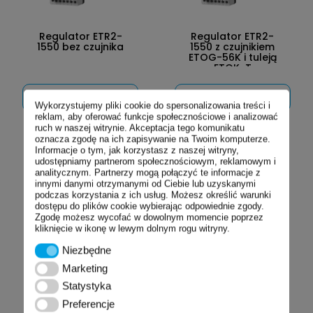
Regulator ETR2-
Regulator ETR2-
1550 bez czujnika
1550 z czujnikiem
ETOG-56K i tuleją
ETOK-T
ZOBACZ
ZOBACZ
Wykorzystujemy pliki cookie do spersonalizowania treści i
SZCZEGÓŁY
SZCZEGÓŁY
reklam, aby oferować funkcje społecznościowe i analizować
ruch w naszej witrynie. Akceptacja tego komunikatu
oznacza zgodę na ich zapisywanie na Twoim komputerze.
Informacje o tym, jak korzystasz z naszej witryny,
udostępniamy partnerom społecznościowym, reklamowym i
analitycznym. Partnerzy mogą połączyć te informacje z
innymi danymi otrzymanymi od Ciebie lub uzyskanymi
podczas korzystania z ich usług. Możesz określić warunki
dostępu do plików cookie wybierając odpowiednie zgody.
Zgodę możesz wycofać w dowolnym momencie poprzez
kliknięcie w ikonę w lewym dolnym rogu witryny.
Niezbędne
Niezbędne
Marketing
Marketing
Regulator ETR2-
Termostat ETI-1221
Statystyka
Statystyka
1550 z czujnikiem
bez czujnika
ETOR-55 i ETF-744
Preferencje
Preferencje