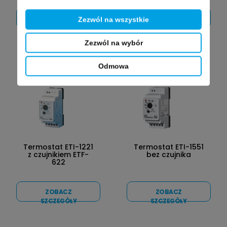
ZOBACZ
ZOBACZ
Zezwól na wszystkie
SZCZEGÓŁY
SZCZEGÓŁY
Zezwól na wybór
Odmowa
Termostat ETI-1221
Termostat ETI-1551
z czujnikiem ETF-
bez czujnika
622
ZOBACZ
ZOBACZ
SZCZEGÓŁY
SZCZEGÓŁY