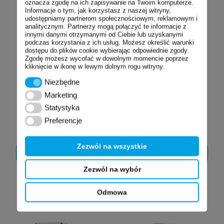
oznacza zgodę na ich zapisywanie na Twoim komputerze.
Informacje o tym, jak korzystasz z naszej witryny,
udostępniamy partnerom społecznościowym, reklamowym i
analitycznym. Partnerzy mogą połączyć te informacje z
innymi danymi otrzymanymi od Ciebie lub uzyskanymi
podczas korzystania z ich usług. Możesz określić warunki
dostępu do plików cookie wybierając odpowiednie zgody.
Zgodę możesz wycofać w dowolnym momencie poprzez
kliknięcie w ikonę w lewym dolnym rogu witryny.
Niezbędne
Niezbędne
Marketing
Marketing
Statystyka
Statystyka
Termostat ELTC-21
Termostat
na szynę DIN
kapilarny 7R1..7R2..
Preferencje
Preferencje
Zezwól na wszystkie
ZOBACZ
ZOBACZ
SZCZEGÓŁY
SZCZEGÓŁY
Zezwól na wybór
Odmowa