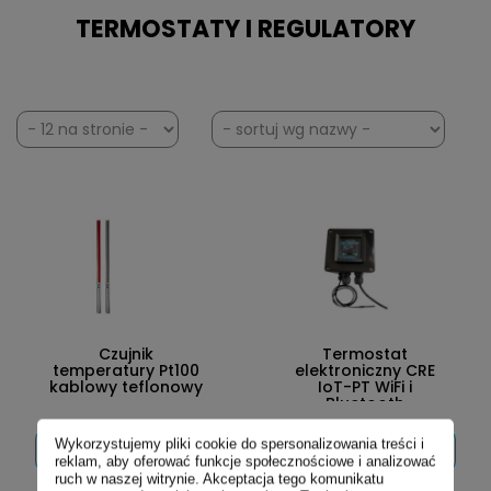
TERMOSTATY I REGULATORY
Czujnik
Termostat
temperatury Pt100
elektroniczny CRE
kablowy teflonowy
IoT-PT WiFi i
Bluetooth
Wykorzystujemy pliki cookie do spersonalizowania treści i
ZOBACZ
ZOBACZ
reklam, aby oferować funkcje społecznościowe i analizować
SZCZEGÓŁY
SZCZEGÓŁY
ruch w naszej witrynie. Akceptacja tego komunikatu