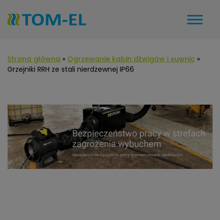
Strona główna
»
Ogrzewanie kabin dźwigów i suwnic
»
Grzejniki RRH ze stali nierdzewnej IP66