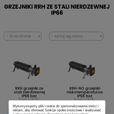
GRZEJNIKI RRH ZE STALI NIERDZEWNEJ
IP66
RRH grzejniki ze
RRH-NO grzejniki
stali nierdzewnej
niskotemperaturowe
IP66 bez
IP66 bez
termostatu
termostatu
Wykorzystujemy pliki cookie do spersonalizowania treści i
reklam, aby oferować funkcje społecznościowe i analizować
ZOBACZ
ZOBACZ