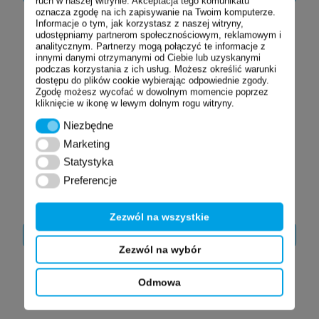
ruch w naszej witrynie. Akceptacja tego komunikatu
SZCZEGÓŁY
SZCZEGÓŁY
oznacza zgodę na ich zapisywanie na Twoim komputerze.
Informacje o tym, jak korzystasz z naszej witryny,
udostępniamy partnerom społecznościowym, reklamowym i
analitycznym. Partnerzy mogą połączyć te informacje z
innymi danymi otrzymanymi od Ciebie lub uzyskanymi
podczas korzystania z ich usług. Możesz określić warunki
dostępu do plików cookie wybierając odpowiednie zgody.
Zgodę możesz wycofać w dowolnym momencie poprzez
kliknięcie w ikonę w lewym dolnym rogu witryny.
Niezbędne
Niezbędne
Marketing
Marketing
Statystyka
Statystyka
RRH-NO-TR
RRH-ST grzejniki ze
Preferencje
Preferencje
grzejniki
stali nierdzewnej
niskotemperaturowe
IP66 z 3 stopniową
IP66 z
regulacją mocy
termostatem
Zezwól na wszystkie
ZOBACZ
ZOBACZ
SZCZEGÓŁY
SZCZEGÓŁY
Zezwól na wybór
Odmowa