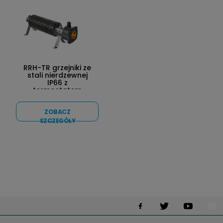
RRH-TR grzejniki ze
stali nierdzewnej
IP66 z
termostatem
ZOBACZ
SZCZEGÓŁY